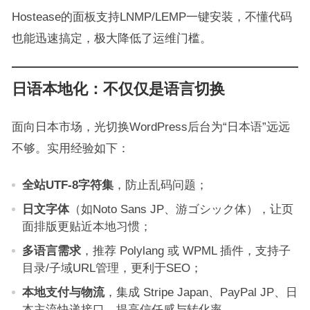
Hostease的面板支持LNMP/LEMP一键安装，不懂代码
也能迅速搞定，极大降低了运维门槛。
日语本地化：不仅仅是语言切换
面向日本市场，光切换WordPress后台为“日本语”远远
不够。实用经验如下：
全站UTF-8字符集
，防止乱码问题；
日文字体
（如Noto Sans JP、游ゴシック体），让页
面排版更贴近本地习惯；
多语言需求
，推荐 Polylang 或 WPML 插件，支持子
目录/子域URL管理，更利于SEO；
本地支付与物流
，集成 Stripe Japan、PayPal JP、日
本主流快递接口，提高信任感与转化率。