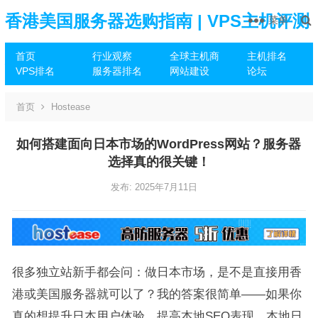
香港美国服务器选购指南 | VPS主机评测
菜单
首页
行业观察
全球主机商
主机排名
推荐
VPS排名
服务器排名
网站建设
论坛
首页
Hostease
如何搭建面向日本市场的WordPress网站？服务器
选择真的很关键！
发布: 2025年7月11日
很多独立站新手都会问：做日本市场，是不是直接用香
港或美国服务器就可以了？我的答案很简单——如果你
真的想提升日本用户体验、提高本地SEO表现，本地日