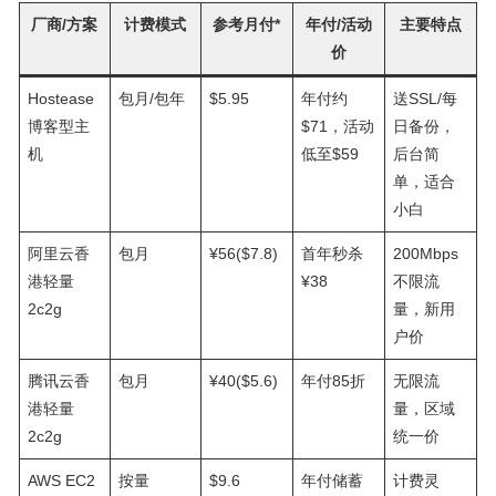
厂商/方案
计费模式
参考月付*
年付/活动
主要特点
价
Hostease
包月/包年
$5.95
年付约
送SSL/每
博客型主
$71，活动
日备份，
机
低至$59
后台简
单，适合
小白
阿里云香
包月
¥56($7.8)
首年秒杀
200Mbps
港轻量
¥38
不限流
2c2g
量，新用
户价
腾讯云香
包月
¥40($5.6)
年付85折
无限流
港轻量
量，区域
2c2g
统一价
AWS EC2
按量
$9.6
年付储蓄
计费灵