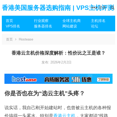
香港美国服务器选购指南 | VPS主机评测
菜单
首页
行业观察
全球主机商
主机排名
推荐
VPS排名
服务器排名
网站建设
论坛
首页
Hostease
香港云主机价格深度解析：性价比之王是谁？
发布: 2026年2月2日
你是否也在为“选云主机”头疼？
说实话，我自己刚开始建站时，也曾被云主机的各种报
价搞得一头雾水。特别是
香港云主机
，大家都说“线路