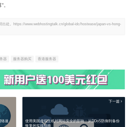
”。
明出处。
https://www.webhostingtalk.cn/global-idc/hostease/japan-vs-hong-
务器
服务器购买
香港服务器
下一篇
网络速
使用美国虚拟主机对网站安全的影响：从DDoS防御到备份
恢复的实战指南