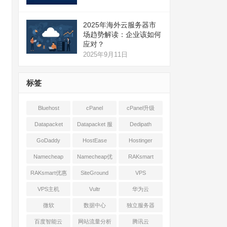
2025年海外云服务器市
场趋势解读：企业该如何
应对？
2025年9月11日
标签
Bluehost
cPanel
cPanel升级
Datapacket
Datapacket 服
Dedipath
务器
GoDaddy
HostEase
Hostinger
Namecheap
Namecheap优
RAKsmart
惠
RAKsmart优惠
SiteGround
VPS
VPS主机
Vultr
华为云
微软
数据中心
独立服务器
百度智能云
网站流量分析
腾讯云