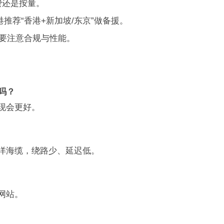
费还是按量。
港推荐“香港+新加坡/东京”做备援。
但要注意合规与性能。
吗？
现会更好。
洋海缆，绕路少、延迟低。
网站。