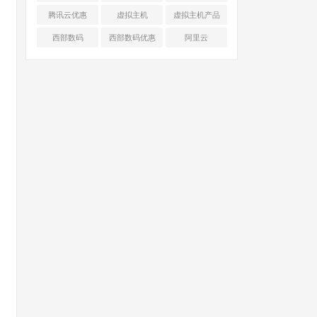
腾讯云优惠
虚拟主机
虚拟主机产品
对比
西部数码
西部数码优惠
阿里云