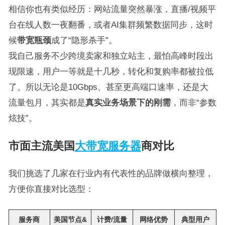
相信你也有类似经历：网站流量突然暴涨，直播/视频平
台在线人数一夜翻番，或者AI集群频繁数据同步，这时
候
带宽瓶颈
成了“隐形杀手”。
我自己服务不少跨境卖家和独立站主，最怕高峰时段出
现限速，用户一等就是十几秒，转化和复购率都被拉低
了。所以无论是10Gbps、甚至更高端口速率，还是大
流量包月，其实都是
真实业务场景下的刚需
，而非“参数
炫技”。
市面主流美国
大带宽服务器
商对比
我们挑选了几家在行业内有代表性的品牌做横向整理，
方便你直接对比选型：
服务商
美国节点&
计费/流量
网络优势
典型用户