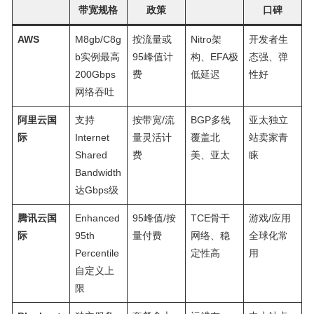
带宽规格
政策
口碑
AWS
M8gb/C8g
按流量或
Nitro架
开发者生
b实例最高
95峰值计
构、EFA极
态强、弹
200Gbps
费
低延迟
性好
网络吞吐
阿里云国
支持
按带宽/流
BGP多线
亚太独立
际
Internet
量灵活计
覆盖北
站卖家青
Shared
费
美、亚太
睐
Bandwidth
达Gbps级
腾讯云国
Enhanced
95峰值/按
TCE骨干
游戏/应用
际
95th
量付费
网络、稳
全球化常
Percentile
定性高
用
自定义上
限