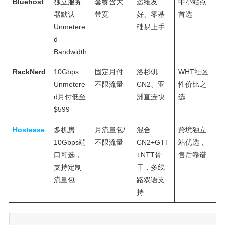
Bluehost
独立服务
套餐含大
运维友
中小站点
器默认
带宽
好、零基
首选
Unmetere
础易上手
d
Bandwidth
RackNerd
10Gbps
固定月付
洛杉矶
WHT社区
Unmetere
不限流量
CN2、亚
性价比之
d月付低至
洲直连快
选
$599
Hostease
多机房
月流量包/
混合
跨境独立
10Gbps端
不限流量
CN2+GTT
站优选，
口可选，
+NTT骨
售后靠谱
支持定制
干，多线
流量包
路双语支
持