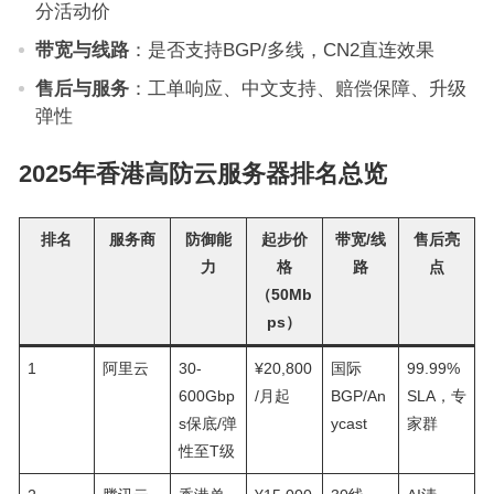
分活动价
带宽与线路
：是否支持BGP/多线，CN2直连效果
售后与服务
：工单响应、中文支持、赔偿保障、升级
弹性
2025年香港高防云服务器排名总览
排名
服务商
防御能
起步价
带宽/线
售后亮
力
格
路
点
（50Mb
ps）
1
阿里云
30-
¥20,800
国际
99.99%
600Gbp
/月起
BGP/An
SLA，专
s保底/弹
ycast
家群
性至T级