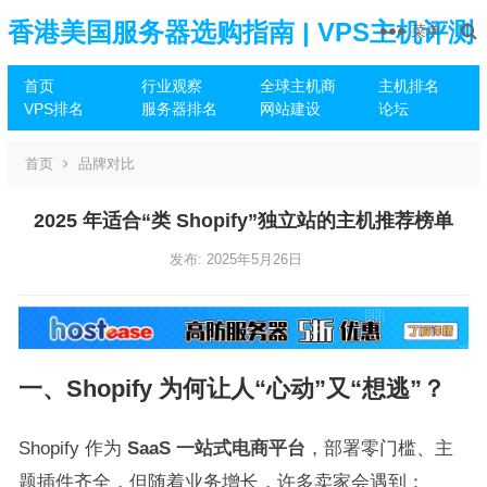
香港美国服务器选购指南 | VPS主机评测
菜单
首页
行业观察
全球主机商
主机排名
推荐
VPS排名
服务器排名
网站建设
论坛
首页
品牌对比
2025 年适合“类 Shopify”独立站的主机推荐榜单
发布: 2025年5月26日
一、Shopify 为何让人“心动”又“想逃”？
Shopify 作为
SaaS 一站式电商平台
，部署零门槛、主
题插件齐全，但随着业务增长，许多卖家会遇到：