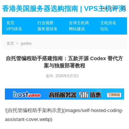
香港美国服务器选购指南 | VPS主机评测
菜单
首页
行业观察
全球主机商
主机排名
推荐
VPS排名
服务器排名
网站建设
论坛
首页
guides
自托管编程助手搭建指南：五款开源 Codex 替代方
案与独服部署教程
发布: 2026年6月3日
![自托管编程助手架构示意](images/self-hosted-coding-
assistant-cover.webp)