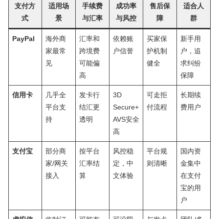
支付方
适用场
手续费
成功率
售后保
适合人
式
景
与汇率
与风控
障
群
PayPal
海外商
汇率和
依赖账
买家保
新手用
家最常
跨境费
户信誉
护机制
户，追
见
可能偏
健全
求纠纷
高
保障
信用卡
几乎全
发卡行
3D
可走拒
长期续
平台支
结汇更
Secure+
付流程
费用户
持
透明
AVS安全
高
支付宝
部分商
按平台
风控稳
平台规
国内资
家/网关
汇率结
定，中
则清晰
金集中
接入
算
文体验
在支付
宝的用
户