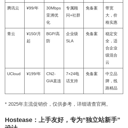
腾讯云
¥99/年
30Mbps
专属顾
免备案
带宽
亚洲优
问+社群
大，价
化
格实惠
青云
¥150/月
BGP/高
企业级
免备案
稳定安
起
防
SLA
全，适
合企业
级混合
云
UCloud
¥199/年
CN2-
7×24电
免备案
中立品
GIA直连
话支持
牌，线
路精品
* 2025年主流促销价，仅供参考，详细请查官网。
Hostease：上手友好，专为“独立站新手”