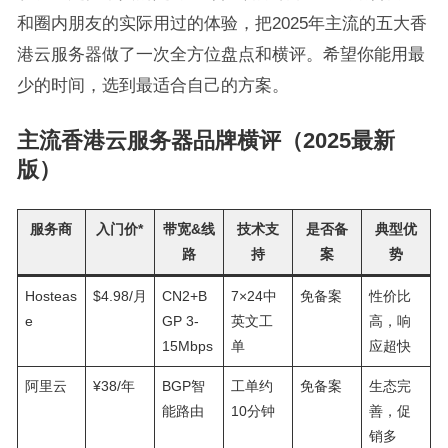
和圈内朋友的实际用过的体验，把2025年主流的五大香
港云服务器做了一次全方位盘点和横评。希望你能用最
少的时间，选到最适合自己的方案。
主流香港云服务器品牌横评（2025最新
版）
服务商
入门价*
带宽&线
技术支
是否备
典型优
路
持
案
势
Hosteas
$4.98/月
CN2+B
7×24中
免备案
性价比
e
GP 3-
英文工
高，响
15Mbps
单
应超快
阿里云
¥38/年
BGP智
工单约
免备案
生态完
能路由
10分钟
善，促
销多