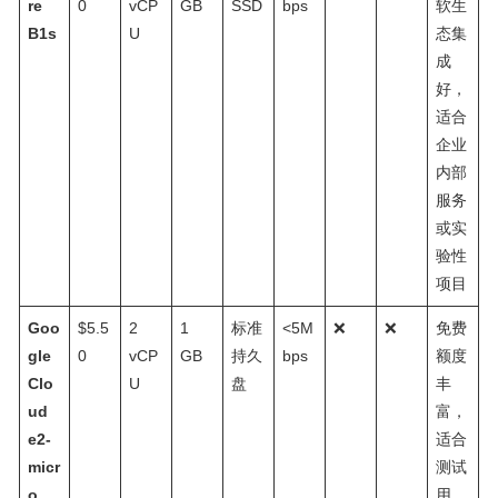
re
0
vCP
GB
SSD
bps
软生
B1s
U
态集
成
好，
适合
企业
内部
服务
或实
验性
项目
Goo
$5.5
2
1
标准
<5M
❌
❌
免费
gle
0
vCP
GB
持久
bps
额度
Clo
U
盘
丰
ud
富，
e2-
适合
micr
测试
o
用