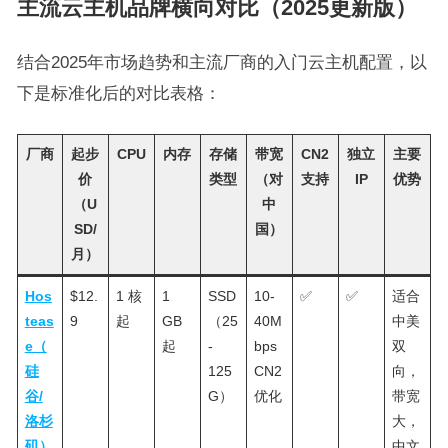
主流云主机品牌横向对比（2025更新版）
结合2025年市场趋势和主流厂商的入门云主机配置，以
下是标准化后的对比表格：
厂商
起步
CPU
内存
存储
带宽
CN2
独立
主要
价
类型
（对
支持
IP
优势
（U
中
SD/
国）
月）
Hos
$12.
1 核
1
SSD
10-
✅
✅
适合
teas
9
起
GB
（25
40M
中美
e（
起
-
bps
双
硅
125
CN2
向，
谷/
G）
优化
带宽
洛杉
大，
矶）
中文