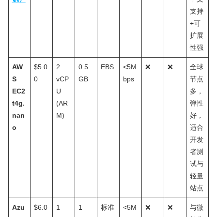
支持
+可
扩展
性强
AW
$5.0
2
0.5
EBS
<5M
❌
❌
全球
S
0
vCP
GB
bps
节点
EC2
U
多，
t4g.
(AR
弹性
nan
M)
好，
o
适合
开发
者测
试与
轻量
站点
Azu
$6.0
1
1
标准
<5M
❌
❌
与微