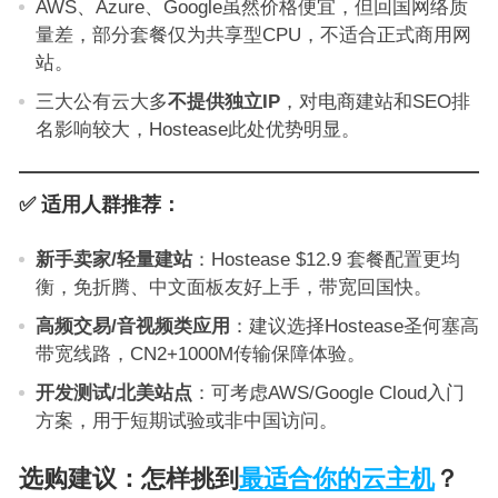
AWS、Azure、Google虽然价格便宜，但回国网络质
量差，部分套餐仅为共享型CPU，不适合正式商用网
站。
三大公有云大多
不提供独立IP
，对电商建站和SEO排
名影响较大，Hostease此处优势明显。
✅ 适用人群推荐：
新手卖家/轻量建站
：Hostease $12.9 套餐配置更均
衡，免折腾、中文面板友好上手，带宽回国快。
高频交易/音视频类应用
：建议选择Hostease圣何塞高
带宽线路，CN2+1000M传输保障体验。
开发测试/北美站点
：可考虑AWS/Google Cloud入门
方案，用于短期试验或非中国访问。
选购建议：怎样挑到
最适合你的云主机
？