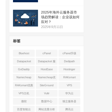
2025年海外云服务器市
场趋势解读：企业该如何
应对？
2025年9月11日
标签
Bluehost
cPanel
cPanel升级
Datapacket
Datapacket 服
Dedipath
务器
GoDaddy
HostEase
Hostinger
Namecheap
Namecheap优
RAKsmart
惠
RAKsmart优惠
SiteGround
VPS
VPS主机
Vultr
华为云
微软
数据中心
独立服务器
百度智能云
网站流量分析
腾讯云