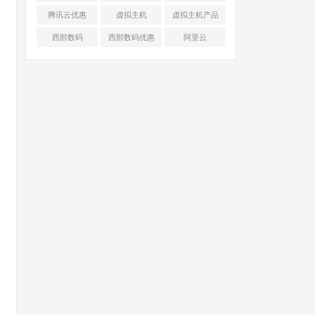
腾讯云优惠
虚拟主机
虚拟主机产品
对比
西部数码
西部数码优惠
阿里云