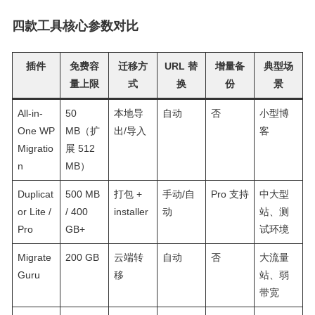
四款工具核心参数对比
插件
免费容
迁移方
URL 替
增量备
典型场
量上限
式
换
份
景
All-in-
50
本地导
自动
否
小型博
One WP
MB（扩
出/导入
客
Migratio
展 512
n
MB）
Duplicat
500 MB
打包 +
手动/自
Pro 支持
中大型
or Lite /
/ 400
installer
动
站、测
Pro
GB+
试环境
Migrate
200 GB
云端转
自动
否
大流量
Guru
移
站、弱
带宽