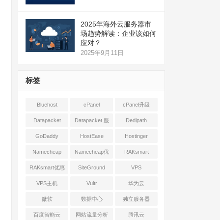
2025年海外云服务器市
场趋势解读：企业该如何
应对？
2025年9月11日
标签
Bluehost
cPanel
cPanel升级
Datapacket
Datapacket 服
Dedipath
务器
GoDaddy
HostEase
Hostinger
Namecheap
Namecheap优
RAKsmart
惠
RAKsmart优惠
SiteGround
VPS
VPS主机
Vultr
华为云
微软
数据中心
独立服务器
百度智能云
网站流量分析
腾讯云