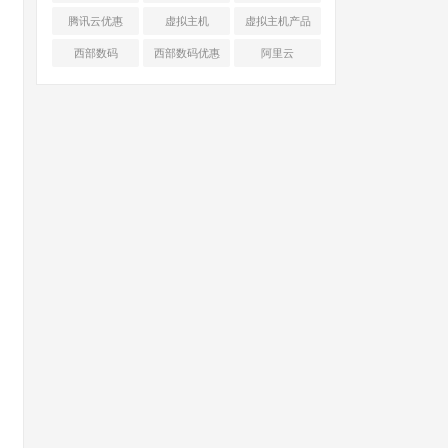
腾讯云优惠
虚拟主机
虚拟主机产品
对比
西部数码
西部数码优惠
阿里云