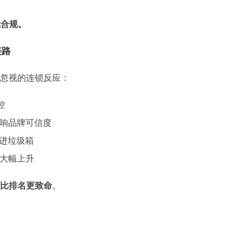
就合规。
链路
忽视的连锁反应：
控
响品牌可信度
件进垃圾箱
大幅上升
比排名更致命
。