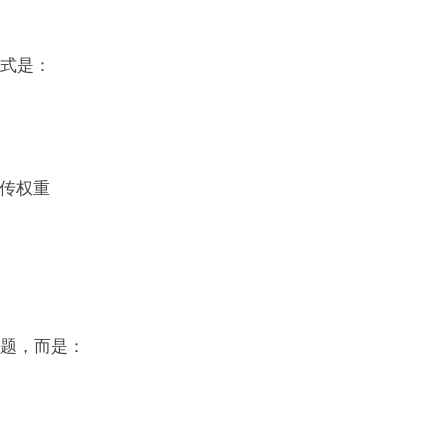
式是：
传权重
题，而是：