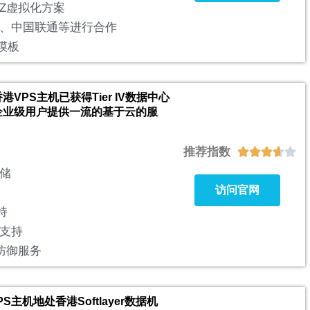
VZ虚拟化方案
、中国联通等进行合作
模板
bs香港VPS主机已获得Tier IV数据中心
企业级用户提供一流的基于云的服
推荐指数





储
访问官网
持
es支持
S防御服务
PS主机地处香港Softlayer数据机