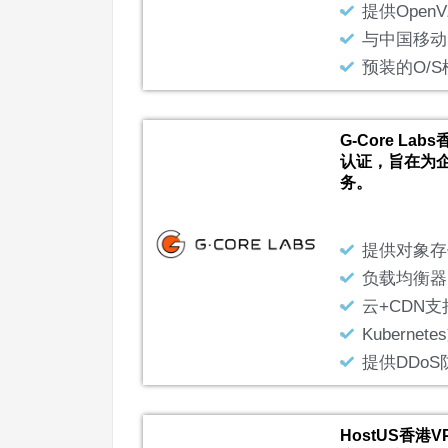
提供Open
与中国移动
预装的O/S
G-Core La
认证，旨在为
务。
提供对象存
负载均衡器
云+CDN支
Kubernet
提供DDo
HostUS香港V