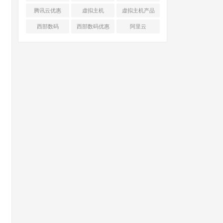
腾讯云优惠
虚拟主机
虚拟主机产品
对比
西部数码
西部数码优惠
阿里云