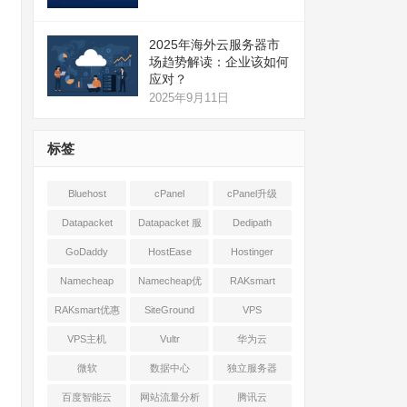
2025年海外云服务器市
场趋势解读：企业该如何
应对？
2025年9月11日
标签
Bluehost
cPanel
cPanel升级
Datapacket
Datapacket 服
Dedipath
务器
GoDaddy
HostEase
Hostinger
Namecheap
Namecheap优
RAKsmart
惠
RAKsmart优惠
SiteGround
VPS
VPS主机
Vultr
华为云
微软
数据中心
独立服务器
百度智能云
网站流量分析
腾讯云