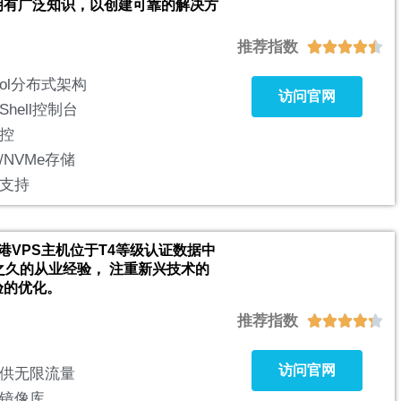
拥有广泛知识，以创建可靠的解决方
推荐指数





ool分布式架构
访问官网
Shell控制台
控
/NVMe存储
支持
ts香港VPS主机位于T4等级认证数据中
之久的从业经验， 注重新兴技术的
验的优化。
推荐指数





访问官网
供无限流量
镜像库