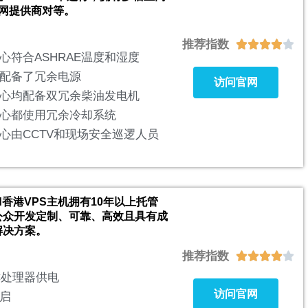
网提供商对等。
推荐指数





心符合ASHRAE温度和湿度
配备了冗余电源
访问官网
心均配备双冗余柴油发电机
心都使用冗余冷却系统
心由CCTV和现场安全巡逻人员
loud香港VPS主机拥有10年以上托管
公众开发定制、可靠、高效且具有成
解决方案。
推荐指数





YC处理器供电
访问官网
启