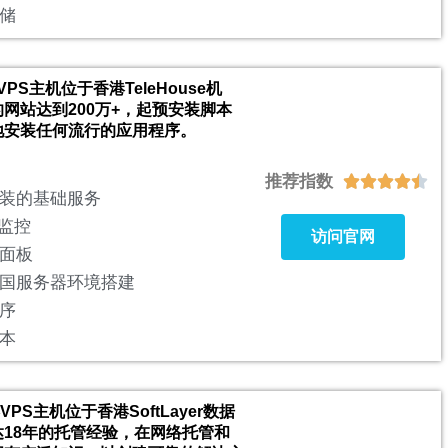
存储
港VPS主机位于香港TeleHouse机
网站达到200万+，起预安装脚本
地安装任何流行的应用程序。
推荐指数





装的基础服务
候监控
访问官网
制面板
国服务器环境搭建
序
本
港VPS主机位于香港SoftLayer数据
18年的托管经验，在网络托管和