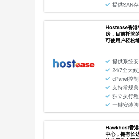
提供SAN
Hostease香
房，目前托管的
可使用户轻松
提供系统安
24/7全天
cPanel控
支持常规美
独立执行程
一键安装脚
Hawkhost香
中心，拥有长达