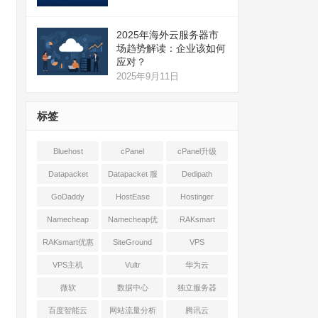
2025年海外云服务器市
场趋势解读：企业该如何
应对？
2025年9月11日
标签
Bluehost
cPanel
cPanel升级
Datapacket
Datapacket 服
Dedipath
务器
GoDaddy
HostEase
Hostinger
Namecheap
Namecheap优
RAKsmart
惠
RAKsmart优惠
SiteGround
VPS
VPS主机
Vultr
华为云
微软
数据中心
独立服务器
百度智能云
网站流量分析
腾讯云