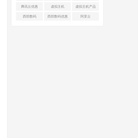
腾讯云优惠
虚拟主机
虚拟主机产品
对比
西部数码
西部数码优惠
阿里云