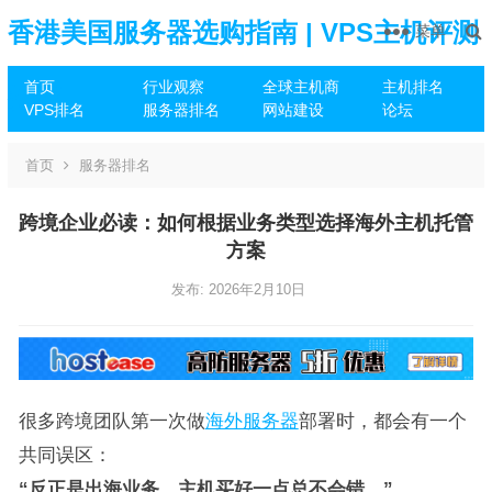
香港美国服务器选购指南 | VPS主机评测
菜单
首页
行业观察
全球主机商
主机排名
推荐
VPS排名
服务器排名
网站建设
论坛
首页
服务器排名
跨境企业必读：如何根据业务类型选择海外主机托管
方案
发布: 2026年2月10日
很多跨境团队第一次做
海外服务器
部署时，都会有一个
共同误区：
“反正是出海业务，主机买好一点总不会错。”