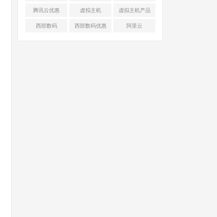
腾讯云优惠
虚拟主机
虚拟主机产品
对比
西部数码
西部数码优惠
阿里云