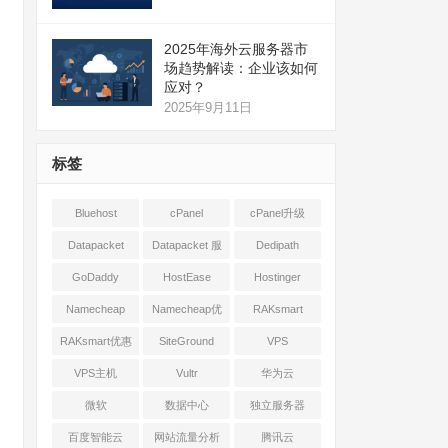
2025年海外云服务器市
场趋势解读：企业该如何
应对？
2025年9月11日
标签
Bluehost
cPanel
cPanel升级
Datapacket
Datapacket 服
Dedipath
务器
GoDaddy
HostEase
Hostinger
Namecheap
Namecheap优
RAKsmart
惠
RAKsmart优惠
SiteGround
VPS
VPS主机
Vultr
华为云
微软
数据中心
独立服务器
百度智能云
网站流量分析
腾讯云