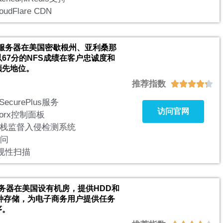
dFlare CDN
eb的服务器在美国密歇根州、亚利桑那
67分的NFS成绩在客户忠诚度和
领先地位。
推荐指数





SecurePlus服务
访问官网
Worx控制面板
栈监督入侵检测系统
访问
合规性扫描
的服务器在美国设有机房，提供HDD和
D两种存储，为电子商务用户提供任务
序。