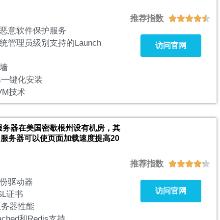
推荐指数





恶意软件保护服务
统管理员级别支持的Launch
访问官网
墙
lous一键化安装
VM技术
ng的服务器在美国密歇根州设有机房，其
bo服务器可以使页面加载速度提高20
推荐指数





份驱动器
访问官网
SL证书
服务器性能
ched和Redis支持