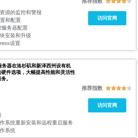
推荐指数





资源的监控和警报
访问官网
设置和配置
/2服务器配置
模块安装和升级
ress设置
ver的服务器在洛杉矶和新泽西州设有机
的硬件选项，大幅提高性能和灵活性
商务。
推荐指数





访问官网
问
作系统重新安装和远程重启服务
操作系统