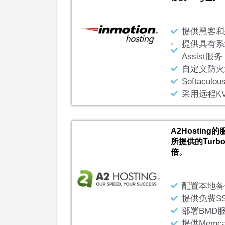
提供黑客和
提供具有系
Assist服务
自定义防火
Softacu
采用远程K
A2Hosti
所提供的Tur
倍。
配置本地备
提供免费S
部署BMD
提供Memca