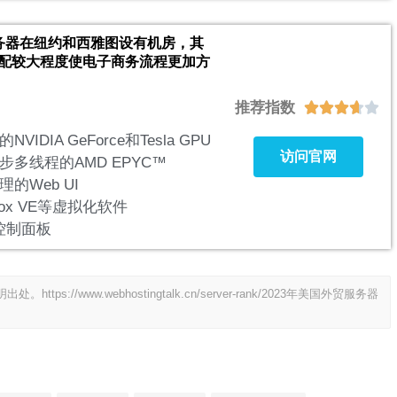
的服务器在纽约和西雅图设有机房，其
分配较大程度使电子商务流程更加方
推荐指数





VIDIA GeForce和Tesla GPU
访问官网
步多线程的AMD EPYC™
的Web UI
mox VE等虚拟化软件
k控制面板
明出处。
https://www.webhostingtalk.cn/server-rank/2023年美国外贸服务器