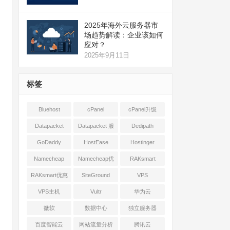
2025年海外云服务器市
场趋势解读：企业该如何
应对？
2025年9月11日
标签
Bluehost
cPanel
cPanel升级
Datapacket
Datapacket 服
Dedipath
务器
GoDaddy
HostEase
Hostinger
Namecheap
Namecheap优
RAKsmart
惠
RAKsmart优惠
SiteGround
VPS
VPS主机
Vultr
华为云
微软
数据中心
独立服务器
百度智能云
网站流量分析
腾讯云