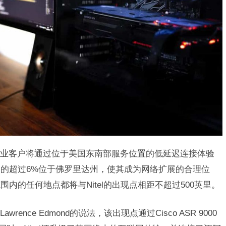
业客户将通过位于美国东南部服务位置的低延迟连接体验
站点的超过6%位于佛罗里达州，使其成为网络扩展的合理位
内的任何地点都将与Nitel的出现点相距不超过500英里。
rence Edmond的说法，该出现点通过Cisco ASR 9000