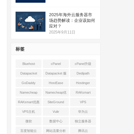
2025年海外云服务器市
场趋势解读：企业该如何
应对？
2025年9月11日
标签
Bluehost
cPanel
cPanel升级
Datapacket
Datapacket 服
Dedipath
务器
GoDaddy
HostEase
Hostinger
Namecheap
Namecheap优
RAKsmart
惠
RAKsmart优惠
SiteGround
VPS
VPS主机
Vultr
华为云
微软
数据中心
独立服务器
百度智能云
网站流量分析
腾讯云