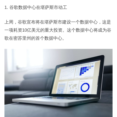
1. 谷歌数据中心在堪萨斯市动工
上周，谷歌宣布将在堪萨斯市建设一个数据中心，这是
一项耗资10亿美元的重大投资。这个数据中心将成为谷
歌在密苏里州的首个数据中心。