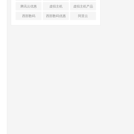
腾讯云优惠
虚拟主机
虚拟主机产品
对比
西部数码
西部数码优惠
阿里云