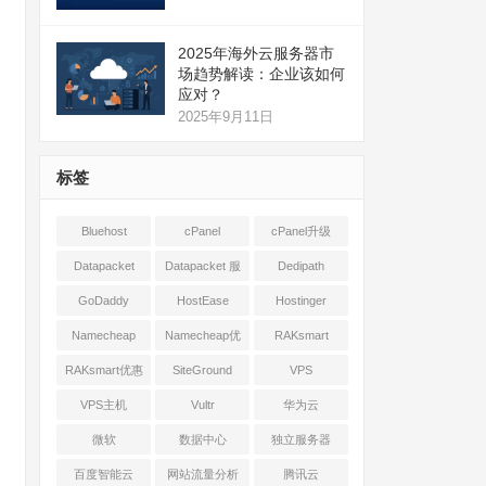
2025年海外云服务器市
场趋势解读：企业该如何
应对？
2025年9月11日
标签
Bluehost
cPanel
cPanel升级
Datapacket
Datapacket 服
Dedipath
务器
GoDaddy
HostEase
Hostinger
Namecheap
Namecheap优
RAKsmart
惠
RAKsmart优惠
SiteGround
VPS
VPS主机
Vultr
华为云
微软
数据中心
独立服务器
百度智能云
网站流量分析
腾讯云