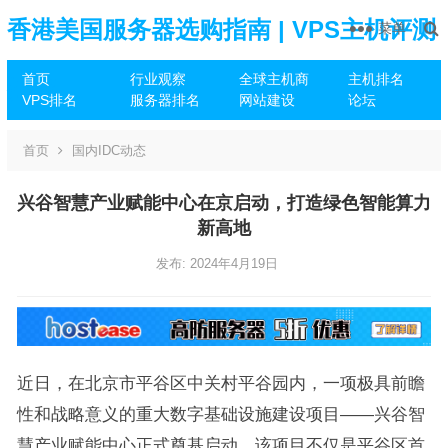
香港美国服务器选购指南 | VPS主机评测
菜单
首页
行业观察
全球主机商
主机排名
推荐
VPS排名
服务器排名
网站建设
论坛
首页
国内IDC动态
兴谷智慧产业赋能中心在京启动，打造绿色智能算力
新高地
发布: 2024年4月19日
近日，在北京市平谷区中关村平谷园内，一项极具前瞻
性和战略意义的重大数字基础设施建设项目——兴谷智
慧产业赋能中心正式奠基启动。该项目不仅是平谷区首