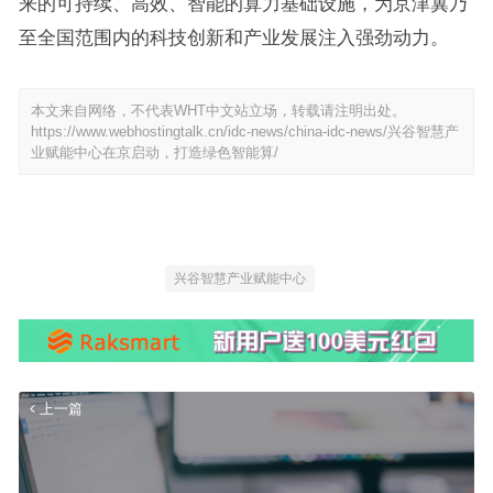
来的可持续、高效、智能的算力基础设施，为京津冀乃
至全国范围内的科技创新和产业发展注入强劲动力。
本文来自网络，不代表WHT中文站立场，转载请注明出处。
https://www.webhostingtalk.cn/idc-news/china-idc-news/兴谷智慧产
业赋能中心在京启动，打造绿色智能算/
兴谷智慧产业赋能中心
上一篇