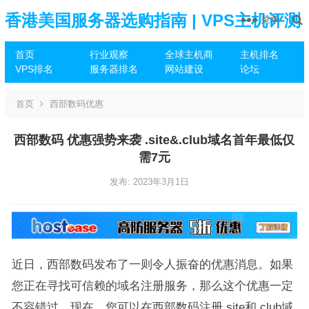
香港美国服务器选购指南 | VPS主机评测
菜单
首页
行业观察
全球主机商
主机排名
推荐
VPS排名
服务器排名
网站建设
论坛
首页
西部数码优惠
西部数码 优惠强势来袭 .site&.club域名首年最低仅
需7元
发布: 2023年3月1日
近日，西部数码发布了一则令人振奋的优惠消息。如果
您正在寻找可信赖的域名注册服务，那么这个优惠一定
不容错过。现在，您可以在西部数码注册.site和.club域