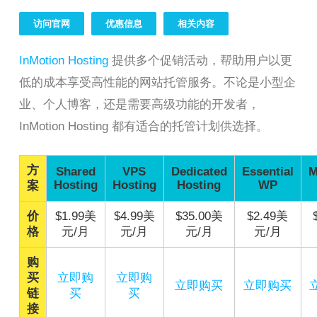
访问官网
优惠信息
相关内容
InMotion Hosting
提供多个促销活动，帮助用户以更
低的成本享受高性能的网站托管服务。不论是小型企
业、个人博客，还是需要高级功能的开发者，
InMotion Hosting 都有适合的托管计划供选择。
方
Shared
VPS
Dedicated
Essential
M
Hosting
Hosting
Hosting
WP
案
价
$1.99美
$4.99美
$35.00美
$2.49美
格
元/月
元/月
元/月
元/月
购
买
立即购
立即购
立即购买
立即购买
链
买
买
接