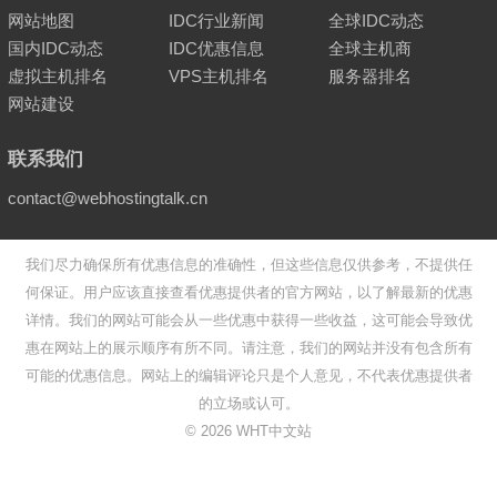
网站地图
IDC行业新闻
全球IDC动态
国内IDC动态
IDC优惠信息
全球主机商
虚拟主机排名
VPS主机排名
服务器排名
网站建设
联系我们
contact@webhostingtalk.cn
我们尽力确保所有优惠信息的准确性，但这些信息仅供参考，不提供任
何保证。用户应该直接查看优惠提供者的官方网站，以了解最新的优惠
详情。我们的网站可能会从一些优惠中获得一些收益，这可能会导致优
惠在网站上的展示顺序有所不同。请注意，我们的网站并没有包含所有
可能的优惠信息。网站上的编辑评论只是个人意见，不代表优惠提供者
的立场或认可。
©
2026
WHT中文站