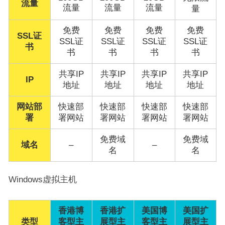
流量
流量
流量
流量
量
免费
免费
免费
免费
SSL证
SSL证
SSL证
SSL证
SSL证
书
书
书
书
书
共享IP
共享IP
共享IP
共享IP
IP
地址
地址
地址
地址
网站部
快速部
快速部
快速部
快速部
署
署网站
署网站
署网站
署网站
免费域
免费域
域名
–
–
名
名
Windows虚拟主机
香港博
香港扩
美国博
美国扩
类型
客型主
展型主
客型主
展型主