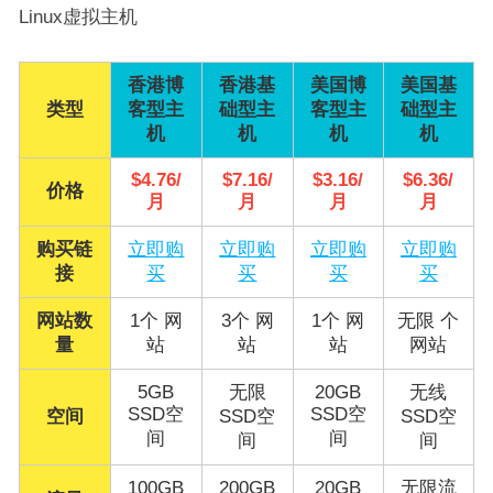
Linux虚拟主机
香港博
香港基
美国博
美国基
类型
客型主
础型主
客型主
础型主
机
机
机
机
$4.76/
$7.16/
$3.16/
$6.36/
价格
月
月
月
月
购买链
立即购
立即购
立即购
立即购
接
买
买
买
买
网站数
1个 网
3个 网
1个 网
无限 个
量
站
站
站
网站
5GB
无限
20GB
无线
SSD空
SSD空
空间
SSD空
SSD空
间
间
间
间
100GB
200GB
20GB
无限流