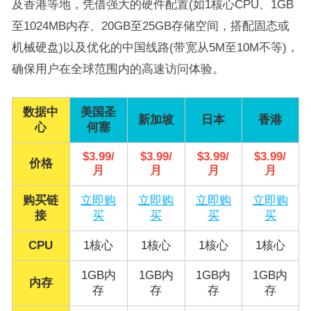
及香港等地，凭借强大的硬件配置(如1核心CPU、1GB
至1024MB内存、20GB至25GB存储空间，搭配固态或
机械硬盘)以及优化的中国线路(带宽从5M至10M不等)，
确保用户在全球范围内的高速访问体验。
数据中
美国圣
新加坡
日本
香港
心
何塞
$3.99/
$3.99/
$3.99/
$3.99/
价格
月
月
月
月
购买链
立即购
立即购
立即购
立即购
接
买
买
买
买
CPU
1核心
1核心
1核心
1核心
1GB内
1GB内
1GB内
1GB内
内存
存
存
存
存