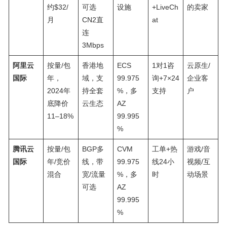
约$32/
可选
设施
+LiveCh
的卖家
月
CN2直
at
连
3Mbps
阿里云
按量/包
香港地
ECS
1对1咨
云原生/
国际
年，
域，支
99.975
询+7×24
企业客
2024年
持全套
%，多
支持
户
底降价
云生态
AZ
11–18%
99.995
%
腾讯云
按量/包
BGP多
CVM
工单+热
游戏/音
国际
年/竞价
线，带
99.975
线24小
视频/互
混合
宽/流量
%，多
时
动场景
可选
AZ
99.995
%