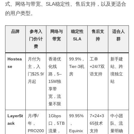
式、网络与带宽、SLA稳定性、售后支持，以及更适合
的用户类型。
品牌
参考入
网络与
稳定性
售后支
适合人
门价/计
带宽
SLA
持
群
费
Hostea
月付为
香港优
99.9%，
工单
新手建
se
主，入
化线
Tier-3机
+24/7双
站、跨
门$25.9/
路，5–
房
语支持
境独立
月起
15M独
站
享带
宽，流
量不限
LayerSt
月/季/
1Gbps
99.95%
7×24×3
中小团
ack
年，
口，5TB
，
65技术
队、流
PRO200
流量，
Equinix
支持
量明确