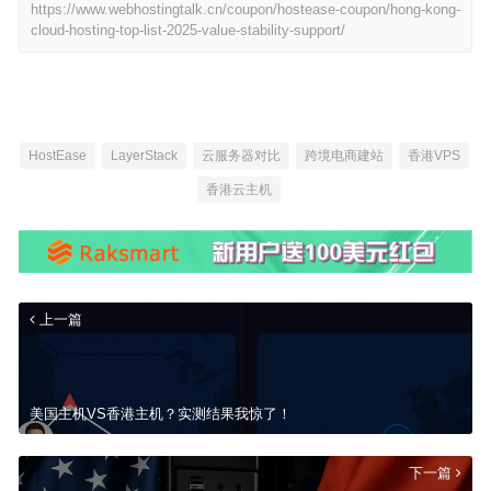
https://www.webhostingtalk.cn/coupon/hostease-coupon/hong-kong-
cloud-hosting-top-list-2025-value-stability-support/
HostEase
LayerStack
云服务器对比
跨境电商建站
香港VPS
香港云主机
上一篇
美国主机VS香港主机？实测结果我惊了！
下一篇