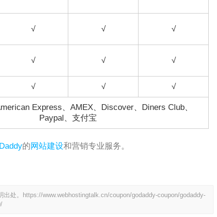
√
√
√
√
√
√
√
√
√
rican Express、AMEX、Discover、Diners Club、
Paypal、支付宝
Daddy
的
网站建设
和营销专业服务。
明出处。
https://www.webhostingtalk.cn/coupon/godaddy-coupon/godaddy-
/