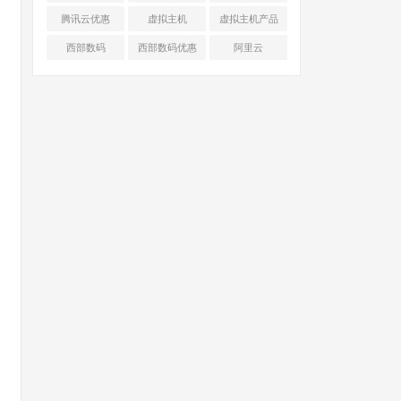
腾讯云优惠
虚拟主机
虚拟主机产品
对比
西部数码
西部数码优惠
阿里云