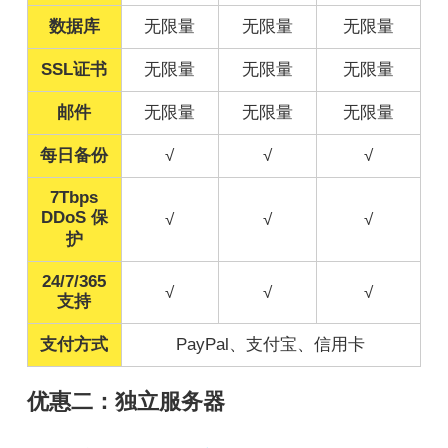
数据库
无限量
无限量
无限量
SSL证书
无限量
无限量
无限量
邮件
无限量
无限量
无限量
每日备份
√
√
√
7Tbps
DDoS 保
√
√
√
护
24/7/365
√
√
√
支持
支付方式
PayPal、支付宝、信用卡
优惠二：独立服务器