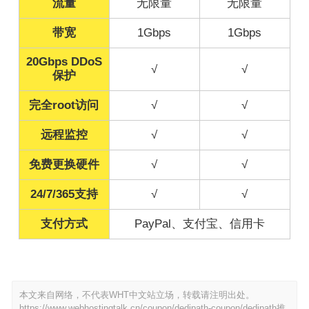
流量
无限量
无限量
带宽
1Gbps
1Gbps
20Gbps DDoS
√
√
保护
完全root访问
√
√
远程监控
√
√
免费更换硬件
√
√
24/7/365支持
√
√
支付方式
PayPal、支付宝、信用卡
本文来自网络，不代表WHT中文站立场，转载请注明出处。
https://www.webhostingtalk.cn/coupon/dedipath-coupon/dedipath推