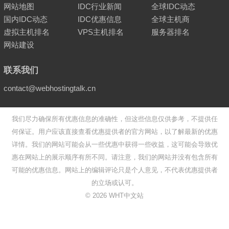
网站地图
IDC行业新闻
全球IDC动态
国内IDC动态
IDC优惠信息
全球主机商
虚拟主机排名
VPS主机排名
服务器排名
网站建设
联系我们
contact@webhostingtalk.cn
我们尽力确保所有优惠信息的准确性，但这些信息仅供参考，不提供任
何保证。用户应该直接查看优惠提供者的官方网站，以了解最新的优惠
详情。我们的网站可能会从一些优惠中获得一些收益，这可能会导致优
惠在网站上的展示顺序有所不同。请注意，我们的网站并没有包含所有
可能的优惠信息。网站上的编辑评论只是个人意见，不代表优惠提供者
的立场或认可。
©
2026
WHT中文站