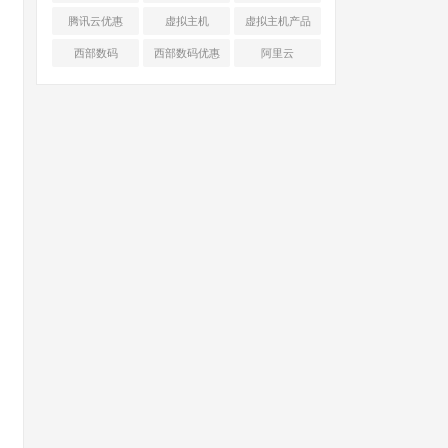
腾讯云优惠
虚拟主机
虚拟主机产品
对比
西部数码
西部数码优惠
阿里云