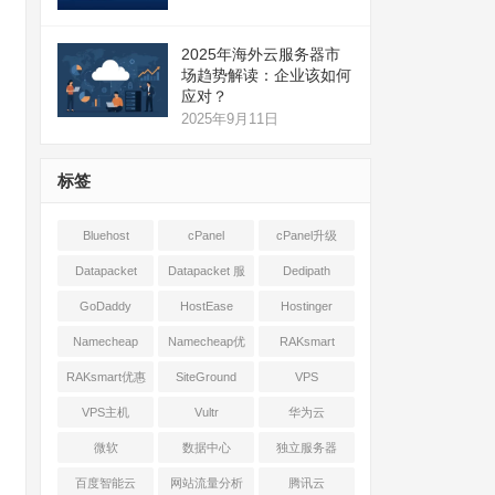
2025年海外云服务器市
场趋势解读：企业该如何
应对？
2025年9月11日
标签
Bluehost
cPanel
cPanel升级
Datapacket
Datapacket 服
Dedipath
务器
GoDaddy
HostEase
Hostinger
Namecheap
Namecheap优
RAKsmart
惠
RAKsmart优惠
SiteGround
VPS
VPS主机
Vultr
华为云
微软
数据中心
独立服务器
百度智能云
网站流量分析
腾讯云