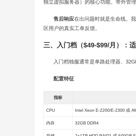
独立虚拟服务器）的核心功能。带外管
售后响应
在出问题时就是生命线。我们
区用户的真实工单反馈。
三、入门档（$49-$99/月）：
入门档独服通常是单路处理器、32GB 内存
配置特征
指标
CPU
Intel Xeon E-2200/E-2300 或 
内存
32GB DDR4
存储
2×1TB HDD RAID1 或 500GB S