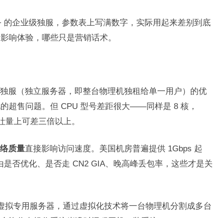
500+ 的企业级独服，参数表上写满数字，实际用起来差别到底
的影响体验，哪些只是营销话术。
独服（独立服务器，即整台物理机独租给单一用户）的优
超售问题。但 CPU 型号差距很大——同样是 8 核，
多线程吞吐量上可差三倍以上。
络质量
直接影响访问速度。美国机房普遍提供 1Gbps 起
由是否优化、是否走 CN2 GIA、晚高峰丢包率，这些才是关
（虚拟专用服务器，通过虚拟化技术将一台物理机分割成多台