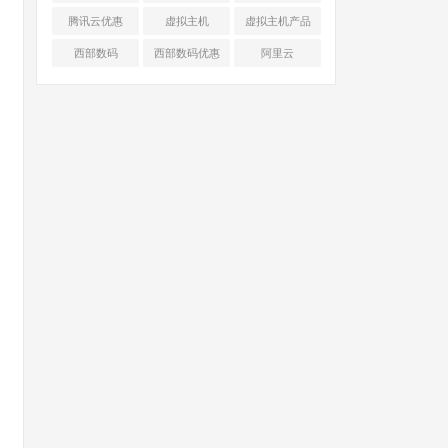
腾讯云优惠
虚拟主机
虚拟主机产品
对比
西部数码
西部数码优惠
阿里云