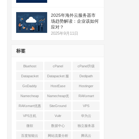
2025年海外云服务器市
场趋势解读：企业该如何
应对？
2025年9月11日
标签
Bluehost
cPanel
cPanel升级
Datapacket
Datapacket 服
Dedipath
务器
GoDaddy
HostEase
Hostinger
Namecheap
Namecheap优
RAKsmart
惠
RAKsmart优惠
SiteGround
VPS
VPS主机
Vultr
华为云
微软
数据中心
独立服务器
百度智能云
网站流量分析
腾讯云