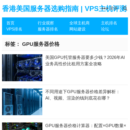
香港美国服务器选购指南 | VPS主机评测
菜单
首页
行业观察
全球主机商
主机排名
推荐
VPS排名
服务器排名
网站建设
论坛
标签：
GPU服务器价格
美国GPU托管服务器要多少钱？2026年AI
业务高性价比租用方案全攻略
不同用途下GPU服务器价格差异解析：
AI、视频、渲染的钱到底花在哪？
GPU服务器价格计算器：配置×GPU数量×