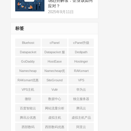
场趋势解读：企业该如何
应对？
2025年9月11日
标签
Bluehost
cPanel
cPanel升级
Datapacket
Datapacket 服
Dedipath
务器
GoDaddy
HostEase
Hostinger
Namecheap
Namecheap优
RAKsmart
惠
RAKsmart优惠
SiteGround
VPS
VPS主机
Vultr
华为云
微软
数据中心
独立服务器
百度智能云
网站流量分析
腾讯云
腾讯云优惠
虚拟主机
虚拟主机产品
对比
西部数码
西部数码优惠
阿里云