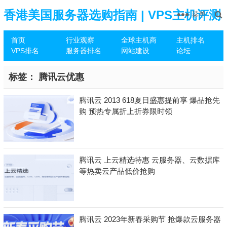
香港美国服务器选购指南 | VPS主机评测
菜单
首页
行业观察
全球主机商
主机排名
推荐
VPS排名
服务器排名
网站建设
论坛
标签：
腾讯云优惠
腾讯云 2013 618夏日盛惠提前享 爆品抢先
购 预热专属折上折券限时领
腾讯云 上云精选特惠 云服务器、云数据库
等热卖云产品低价抢购
腾讯云 2023年新春采购节 抢爆款云服务器