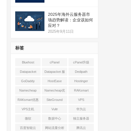
2025年海外云服务器市
场趋势解读：企业该如何
应对？
2025年9月11日
标签
Bluehost
cPanel
cPanel升级
Datapacket
Datapacket 服
Dedipath
务器
GoDaddy
HostEase
Hostinger
Namecheap
Namecheap优
RAKsmart
惠
RAKsmart优惠
SiteGround
VPS
VPS主机
Vultr
华为云
微软
数据中心
独立服务器
百度智能云
网站流量分析
腾讯云