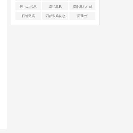
腾讯云优惠
虚拟主机
虚拟主机产品
对比
西部数码
西部数码优惠
阿里云