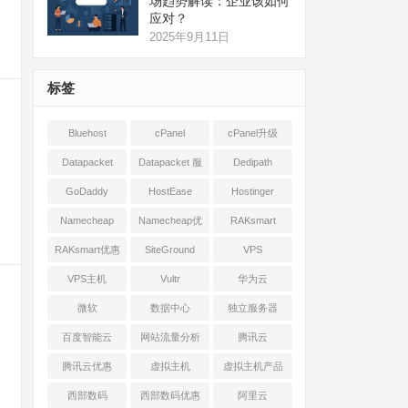
场趋势解读：企业该如何
应对？
2025年9月11日
标签
Bluehost
cPanel
cPanel升级
Datapacket
Datapacket 服
Dedipath
务器
GoDaddy
HostEase
Hostinger
Namecheap
Namecheap优
RAKsmart
惠
RAKsmart优惠
SiteGround
VPS
VPS主机
Vultr
华为云
微软
数据中心
独立服务器
百度智能云
网站流量分析
腾讯云
腾讯云优惠
虚拟主机
虚拟主机产品
对比
西部数码
西部数码优惠
阿里云