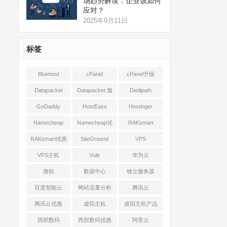
场趋势解读：企业该如何
应对？
2025年9月11日
标签
Bluehost
cPanel
cPanel升级
Datapacket
Datapacket 服
Dedipath
务器
GoDaddy
HostEase
Hostinger
Namecheap
Namecheap优
RAKsmart
惠
RAKsmart优惠
SiteGround
VPS
VPS主机
Vultr
华为云
微软
数据中心
独立服务器
百度智能云
网站流量分析
腾讯云
腾讯云优惠
虚拟主机
虚拟主机产品
对比
西部数码
西部数码优惠
阿里云