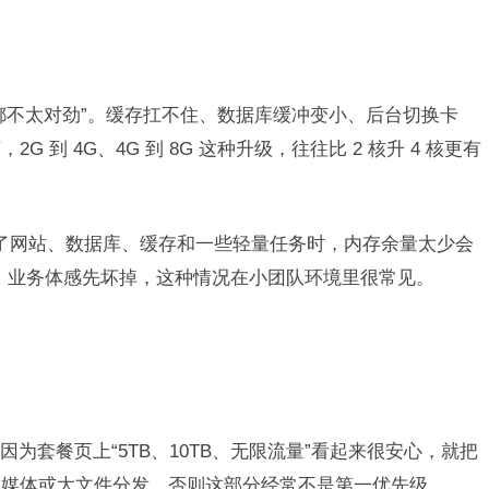
都不太对劲”。缓存扛不住、数据库缓冲变小、后台切换卡
到 4G、4G 到 8G 这种升级，往往比 2 核升 4 核更有
时放了网站、数据库、缓存和一些轻量任务时，内存余量太少会
满，业务体感先坏掉，这种情况在小团队环境里很常见。
？
为套餐页上“5TB、10TB、无限流量”看起来很安心，就把
流媒体或大文件分发，否则这部分经常不是第一优先级。