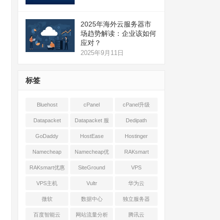
2025年海外云服务器市
场趋势解读：企业该如何
应对？
2025年9月11日
标签
Bluehost
cPanel
cPanel升级
Datapacket
Datapacket 服
Dedipath
务器
GoDaddy
HostEase
Hostinger
Namecheap
Namecheap优
RAKsmart
惠
RAKsmart优惠
SiteGround
VPS
VPS主机
Vultr
华为云
微软
数据中心
独立服务器
百度智能云
网站流量分析
腾讯云