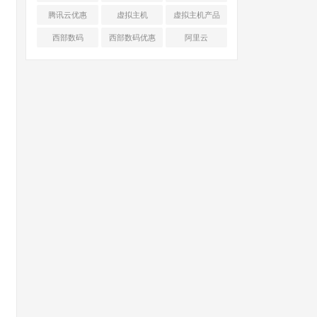
腾讯云优惠
虚拟主机
虚拟主机产品
对比
西部数码
西部数码优惠
阿里云